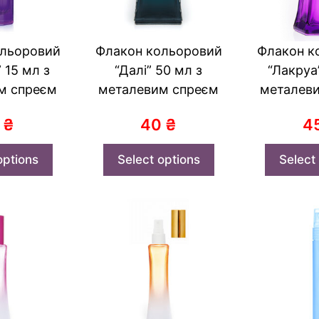
ольоровий
Флакон кольоровий
Флакон к
 15 мл з
“Далі” 50 мл з
“Лакруа
м спреєм
металевим спреєм
металев
9
₴
40
₴
4
options
Select options
Select