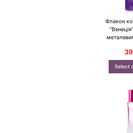
Флакон к
“Венеція”
металеви
3
Select 