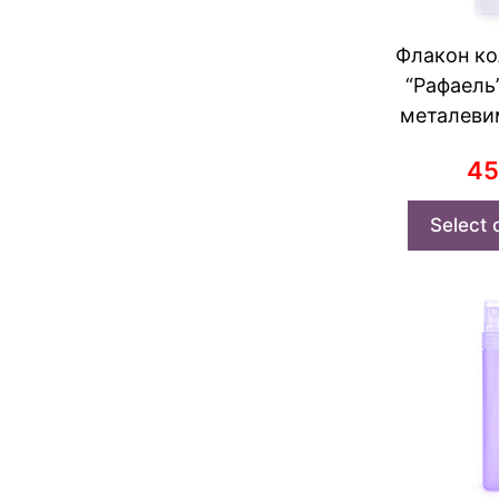
Флакон к
“Рафаель
металеви
4
Select 