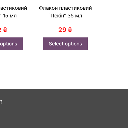
ластиковий
Флакон пластиковий
” 15 мл
“Пекін” 35 мл
2
₴
29
₴
 options
Select options
?