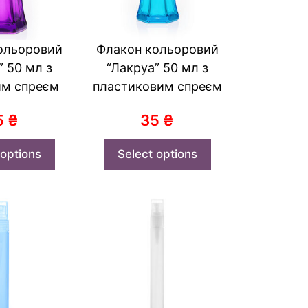
ольоровий
Флакон кольоровий
” 50 мл з
“Лакруа” 50 мл з
им спреєм
пластиковим спреєм
5
₴
35
₴
 options
Select options