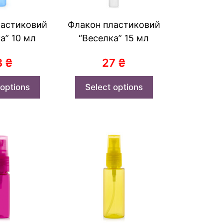
ластиковий
Флакон пластиковий
а” 10 мл
“Веселка” 15 мл
3
₴
27
₴
 options
Select options