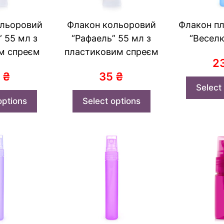
ольоровий
Флакон кольоровий
Флакон п
” 55 мл з
“Рафаель” 55 мл з
“Веселк
м спреєм
пластиковим спреєм
2
5
₴
35
₴
Select
options
Select options