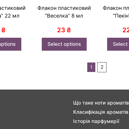
астиковий
Флакон пластиковий
Флакон п
а” 22 мл
“Веселка” 8 мл
“Пекін
9
₴
23
₴
2
options
Select options
Select
1
2
Що таке ноти ароматів
Класифікація ароматів
Історія парфумерії