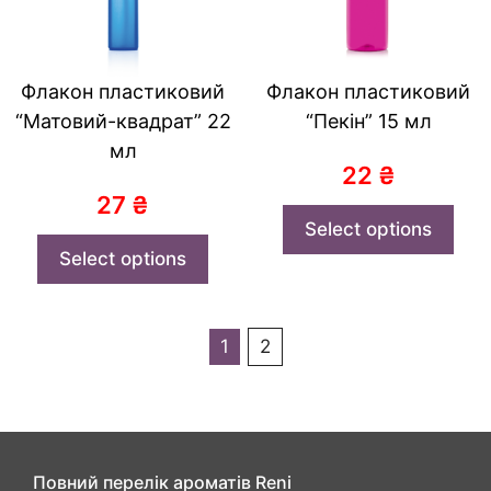
Флакон пластиковий
Флакон пластиковий
“Матовий-квадрат” 22
“Пекін” 15 мл
мл
22
₴
27
₴
Select options
Select options
1
2
Повний перелік ароматів Reni