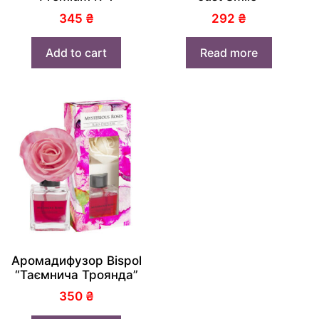
345
₴
292
₴
Add to cart
Read more
Аромадифузор Bispol
“Таємнича Троянда”
350
₴