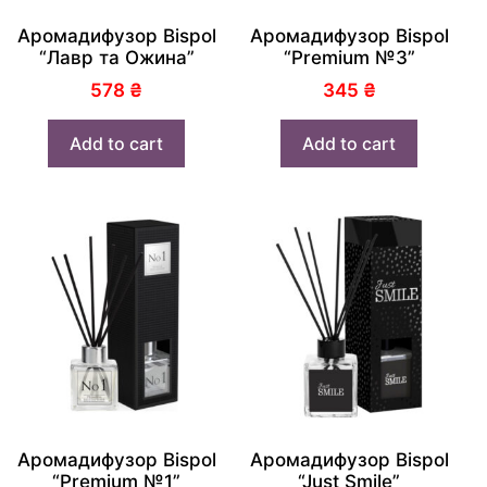
Аромадифузор Bispol
Аромадифузор Bispol
“Лавр та Ожина”
“Premium №3”
578
₴
345
₴
Add to cart
Add to cart
Аромадифузор Bispol
Аромадифузор Bispol
“Premium №1”
“Just Smile”