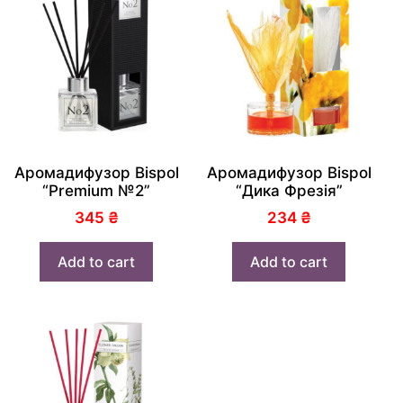
Аромадифузор Bispol
Аромадифузор Bispol
“Premium №2”
“Дика Фрезія”
345
₴
234
₴
Add to cart
Add to cart