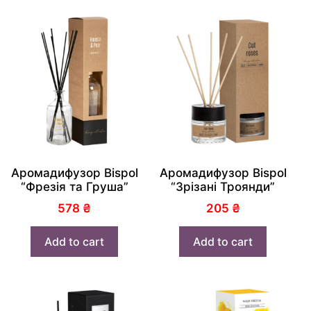
Аромадифузор Bispol
Аромадифузор Bispol
“Фрезія та Груша”
“Зрізані Троянди”
578
₴
205
₴
Add to cart
Add to cart