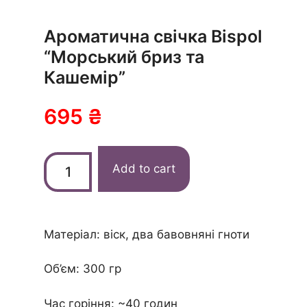
Ароматична свічка Bispol
“Морський бриз та
Кашемір”
695
₴
Add to cart
Матеріал: віск, два бавовняні гноти
Об’єм: 300 гр
Час горіння:
~40 годин