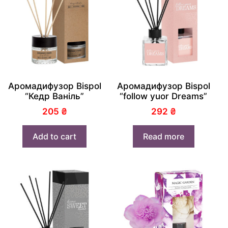
Аромадифузор Bispol
Аромадифузор Bispol
“Кедр Ваніль”
“follow yuor Dreams”
205
₴
292
₴
Add to cart
Read more