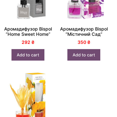
Аромадифузор Bispol
Аромадифузор Bispol
“Home Sweet Home”
“Містичний Сад”
292
₴
350
₴
Add to cart
Add to cart