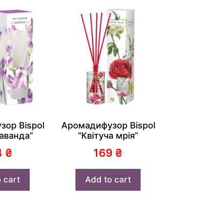
ор Bispol
Аромадифузор Bispol
аванда”
“Квітуча мрія”
4
₴
169
₴
 cart
Add to cart