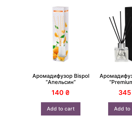
Аромадифузор Bispol
Аромадифуз
“Апельсин”
“Premiu
140
₴
34
Add to cart
Add to 