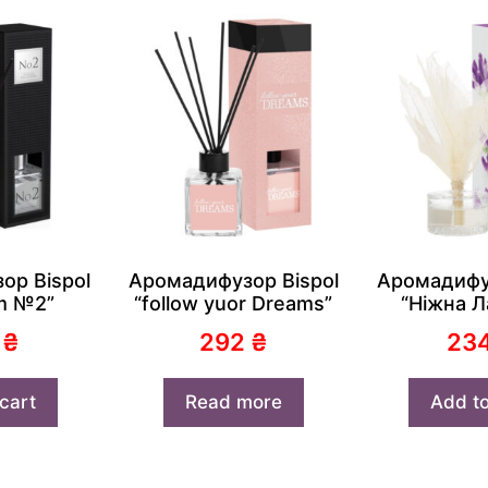
ор Bispol
Аромадифузор Bispol
Аромадифуз
m №2”
“follow yuor Dreams”
“Ніжна Л
5
₴
292
₴
23
cart
Read more
Add to