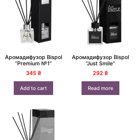
Аромадифузор Bispol
Аромадифузор Bispol
“Premium №1”
“Just Smile”
345
₴
292
₴
Add to cart
Read more