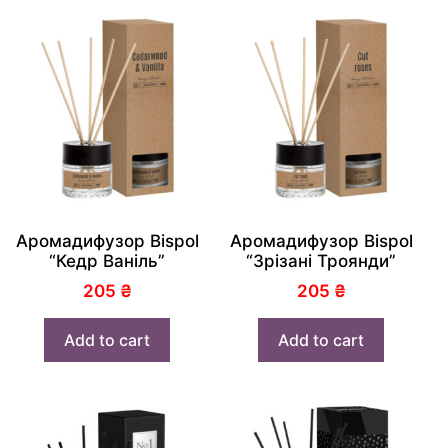
Аромадифузор Bispol
Аромадифузор Bispol
“Кедр Ваніль”
“Зрізані Троянди”
205
₴
205
₴
Add to cart
Add to cart