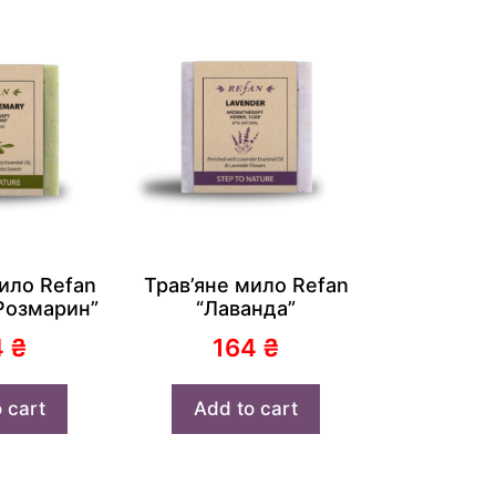
ило Refan
Трав’яне мило Refan
Розмарин”
“Лаванда”
4
₴
164
₴
 cart
Add to cart