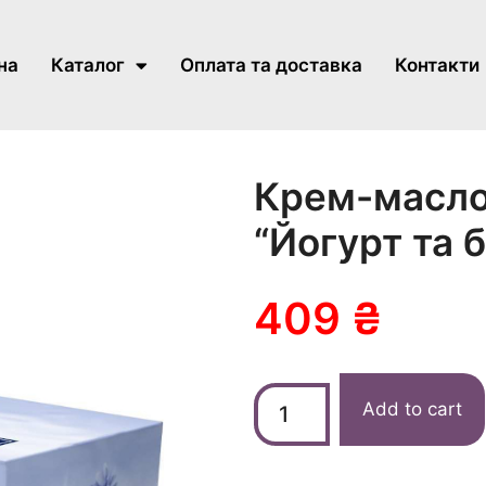
на
Каталог
Оплата та доставка
Контакти
Крем-масло 
“Йогурт та 
409
₴
Add to cart