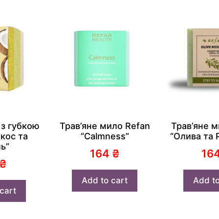
 з губкою
Трав’яне мило Refan
Трав’яне м
окос та
“Calmness”
“Олива та 
ь”
164
₴
16
₴
Add to cart
Add to
cart