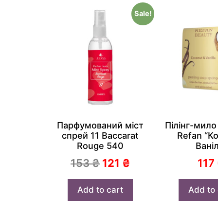
Sale!
Парфумований міст
Пілінг-мило
спрей 11 Baccarat
Refan “К
Rouge 540
Ваніл
153
₴
121
₴
117
Add to cart
Add to 