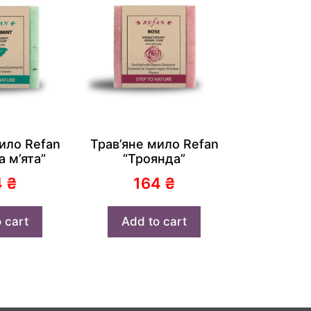
ило Refan
Трав’яне мило Refan
 м’ята”
“Троянда”
4
₴
164
₴
 cart
Add to cart