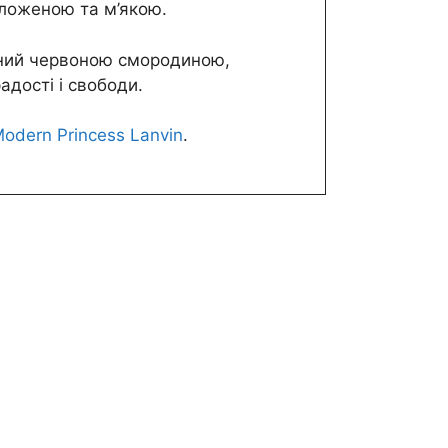
воложеною та м’якою.
ений червоною смородиною,
адості і свободи.
odern Princess Lanvin
.