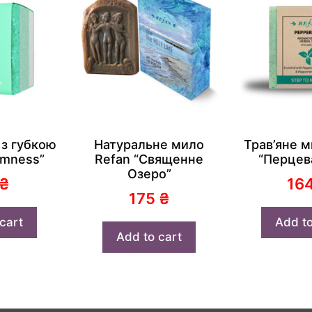
 з губкою
Натуральне мило
Трав’яне м
lmness”
Refan “Священне
“Перцева
Озеро”
₴
16
175
₴
cart
Add to
Add to cart