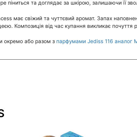
обре піниться та доглядає за шкірою, залишаючи її з
ncess має свіжий та чуттєвий аромат. Запах наповн
еєю. Композиція від час купання викликає почуття р
и окремо або разом з
парфумами Jediss 116 аналог M
S