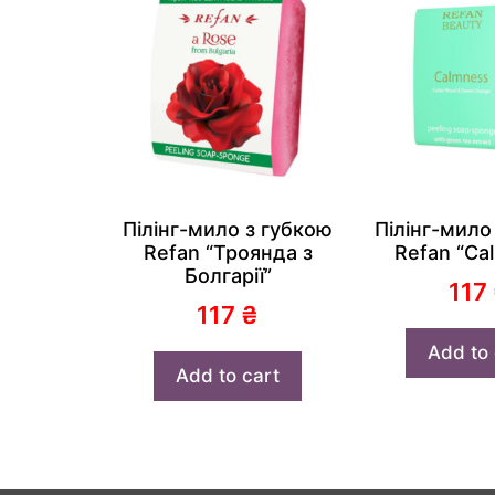
Пілінг-мило з губкою
Пілінг-мило
Refan “Троянда з
Refan “Ca
Болгарії”
117
117
₴
Add to 
Add to cart