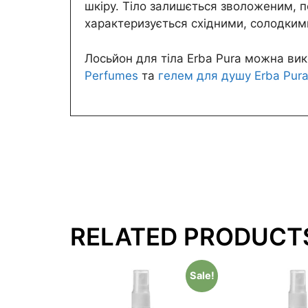
шкіру. Тіло залишється зволоженим, п
характеризується східними, солодким
Лосьйон для тіла Erba Pura можна ви
Perfumes
та
гелем для душу Erba Pur
RELATED PRODUCT
Sale!