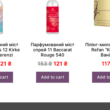
ний міст
Парфумований міст
Пілінг-мил
 12 Kirke
спрей 11 Baccarat
Refan “К
erenzi
Rouge 540
Вані
121
₴
153
₴
121
₴
11
cart
Add to cart
Add to