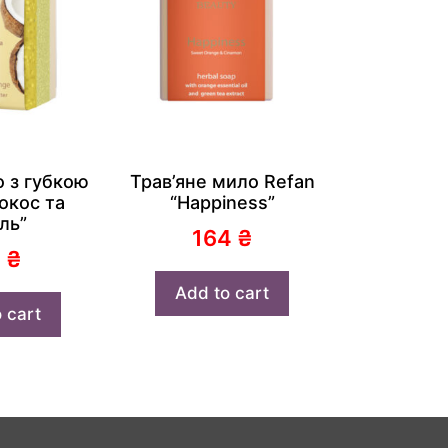
о з губкою
Трав’яне мило Refan
окос та
“Happiness”
ль”
164
₴
7
₴
Add to cart
 cart