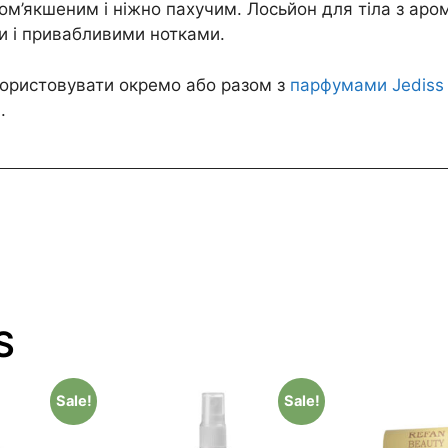
ом’якшеним і ніжно пахучим. Лосьйон для тіла з аром
и і привабливими нотками.
користовувати окремо або разом з
парфумами Jediss 
a
.
S
Sale!
Sale!