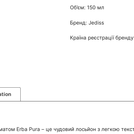
Об’єм: 150 мл
Бренд: Jediss
Країна реєстрації бренду
ation
матом Erba Pura – це чудовий лосьйон з легкою текс