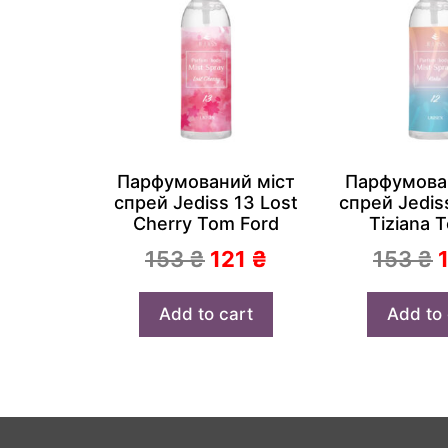
Парфумований міст
Парфумова
спрей Jediss 13 Lost
спрей Jediss
Cherry Tom Ford
Tiziana T
153
₴
121
₴
153
₴
Add to cart
Add to 