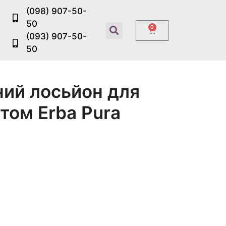
(098) 907-50-
50
0
(093) 907-50-
50
ий лосьйон для
атом Erba Pura