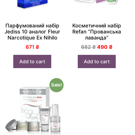
Парфумований набір
Косметичний набір
Jediss 10 аналог Fleur
Refan “Прованська
Narcotique Ex Nihilo
лаванда”
671
₴
682
₴
490
₴
Add to cart
Add to cart
Sale!