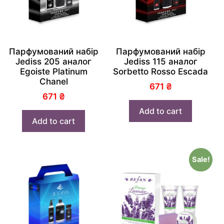
Парфумований набір
Парфумований набір
Jediss 205 аналог
Jediss 115 аналог
Egoiste Platinum
Sorbetto Rosso Escada
Chanel
671
₴
671
₴
Add to cart
Add to cart
Sale!