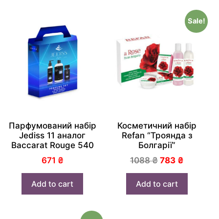
Sale!
Парфумований набір
Косметичний набір
Jediss 11 аналог
Refan “Троянда з
Baccarat Rouge 540
Болгарії”
671
₴
1088
₴
783
₴
Add to cart
Add to cart