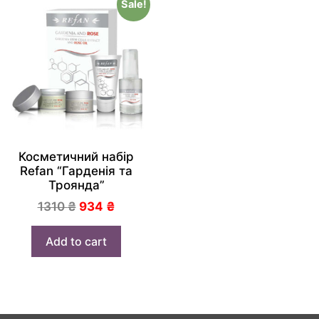
Sale!
Косметичний набір
Refan “Гарденія та
Троянда”
1310
₴
934
₴
Add to cart