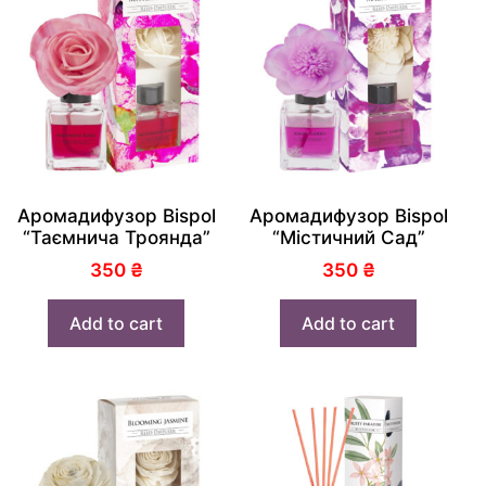
Аромадифузор Bispol
Аромадифузор Bispol
“Таємнича Троянда”
“Містичний Сад”
350
₴
350
₴
Add to cart
Add to cart