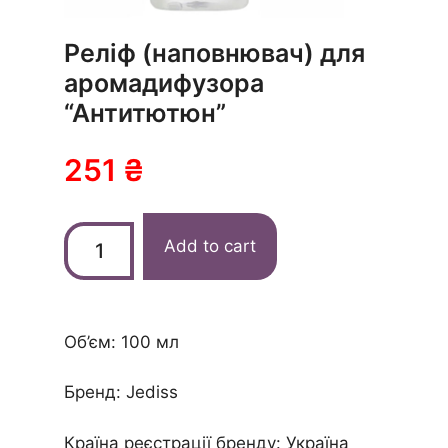
Реліф (наповнювач) для
аромадифузора
“Антитютюн”
251
₴
Add to cart
Об’єм: 100 мл
Бренд: Jediss
Країна реєстрації бренду: Україна