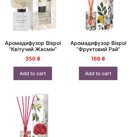
Аромадифузор Bispol
Аромадифузор Bispol
“Квітучий Жасмін”
“Фруктовий Рай”
350
₴
169
₴
Add to cart
Add to cart