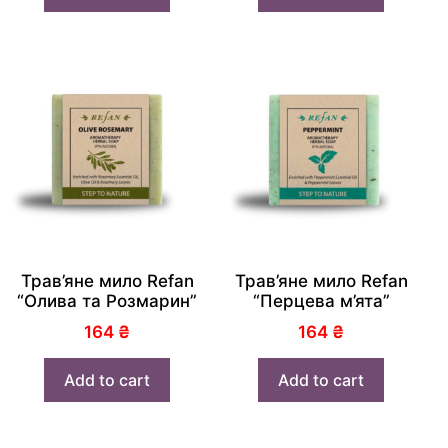
Трав’яне мило Refan
Трав’яне мило Refan
“Олива та Розмарин”
“Перцева м’ята”
164
₴
164
₴
Add to cart
Add to cart