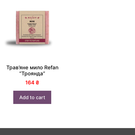
Трав’яне мило Refan
“Троянда”
164
₴
Add to cart