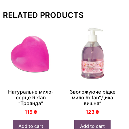
RELATED PRODUCTS
Натуральне мило-
Зволожуюче рідке
серце Refan
мило Refan”Дика
“Троянда”
вишня”
115
₴
123
₴
Add to cart
Add to cart